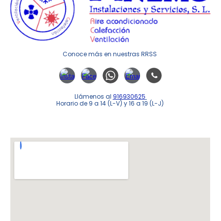
Conoce m
á
s en nuestras RRSS
Llámenos al
916930625
Horario de 9 a 14 (L-V) y 16 a 19 (L-J)