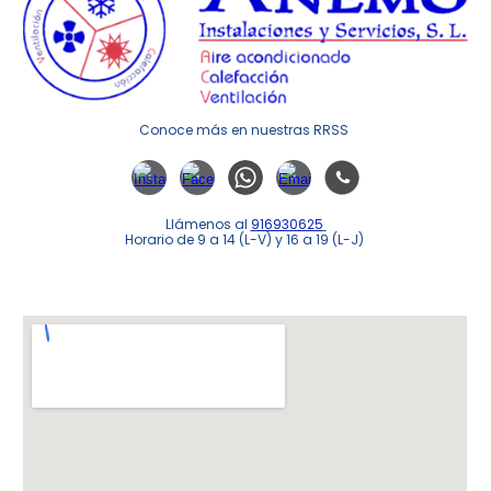
Conoce m
á
s en nuestras RRSS
Llámenos al
916930625
Horario de 9 a 14 (L-V) y 16 a 19 (L-J)