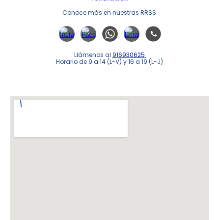
Conoce m
á
s en nuestras RRSS
Llámenos al
916930625
Horario de 9 a 14 (L-V) y 16 a 19 (L-J)