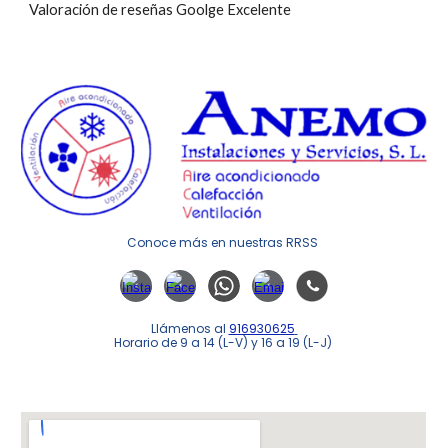
Valoración de reseñas Goolge Excelente
Conoce m
á
s en nuestras RRSS
Llámenos al
916930625
Horario de 9 a 14 (L-V) y 16 a 19 (L-J)