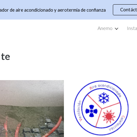
Contác
lador de aire acondicionado y aerotermia de confianza
ip to main content
Skip to navigat
Anemo
Inst
nte