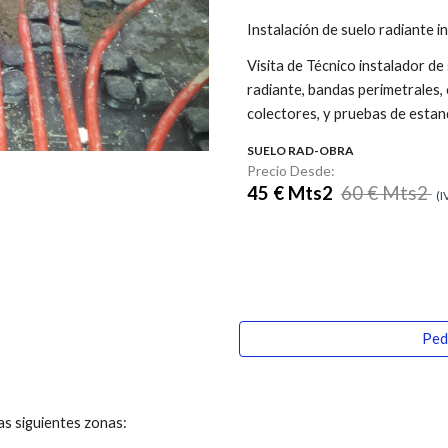
Instalación
de suelo radiante
in
Visita de Técnico i
nstala
dor de 
radiante, bandas perimetrales, 
colectores, y pruebas de estan
SUELO RAD
-
OBRA
Precio
Desde:
45
€ M
ts2
60
€ Mts2
(I
Ped
las siguientes zonas: