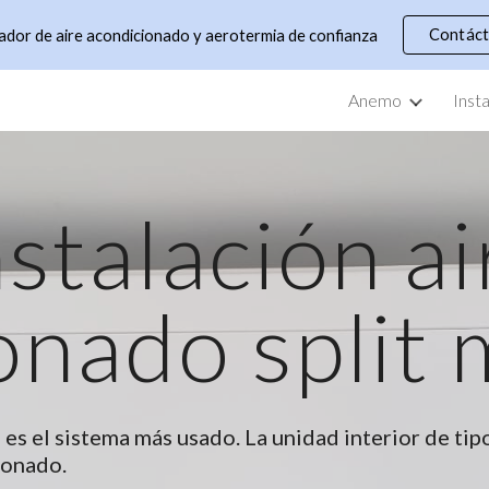
Contác
lador de aire acondicionado y aerotermia de confianza
ip to main content
Skip to navigat
Anemo
Inst
nstalación ai
onado split 
, es el sistema más usado. La unidad interior de tip
ionado.