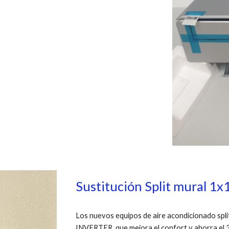
Sustitución Split mural 1x
Los nuevos equipos de aire acondicionado spli
INVERTER, que mejora el confort y ahorra el 3