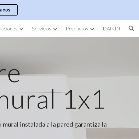
tanos
ion
alaciones
Servicios
Productos
DAIKIN
re
mural 1x1
o mural instalada a la pared garantiza la