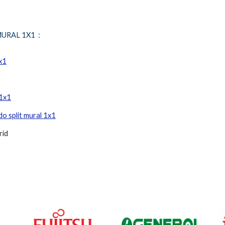
MURAL 1X1
:
x1
 1x1
do split mural 1x1
rid