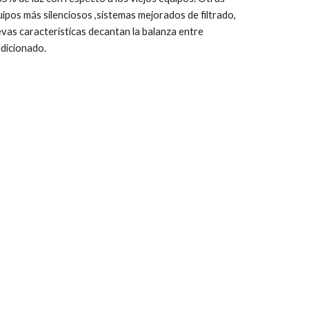
uipos más silenciosos ,sistemas mejorados de filtrado,
evas caracter
í
sticas decantan la balanza entre
ndicionado.